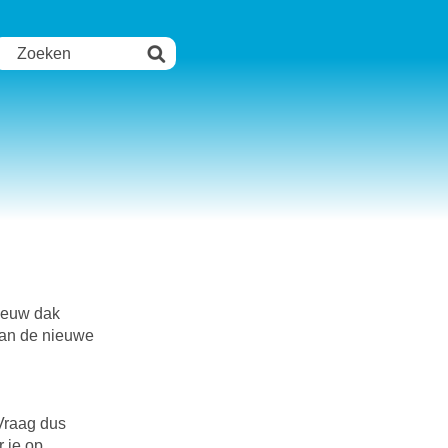
nieuw dak
 van de nieuwe
 Vraag dus
r je op