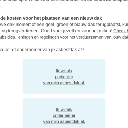
.
de kosten voor het plaatsen van een nieuw dak
uwe dak isoleert of een geel, groen óf blauw dak terugplaatst, ku
ring terugverdienen. Goed voor jezelf en voor het milieu!
Check h
ubsidies, leningen en regelingen voor het verduurzamen van jouw da
ticulier of ondernemer van je asbestdak af?
Ik wil als
particulier
van mijn asbestdak af.
Ik wil als
ondernemer
van mijn asbestdak af.