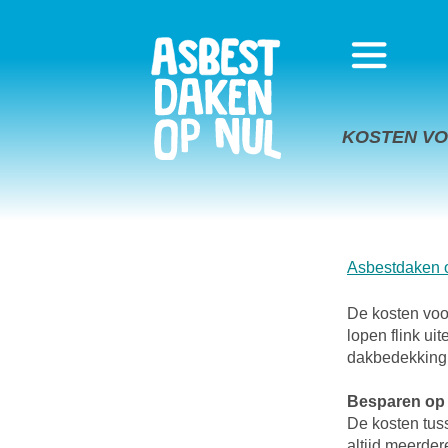
KOSTEN VO
Asbestdaken 
De kosten voo
lopen flink u
dakbedekking
Besparen op 
De kosten tus
altijd meerder