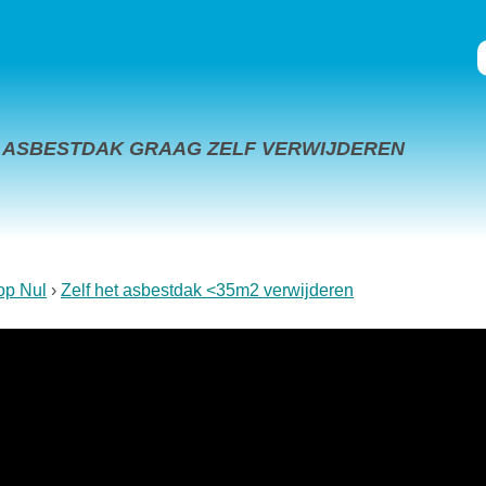
JN ASBESTDAK GRAAG ZELF VERWIJDEREN
op Nul
Zelf het asbestdak <35m2 verwijderen