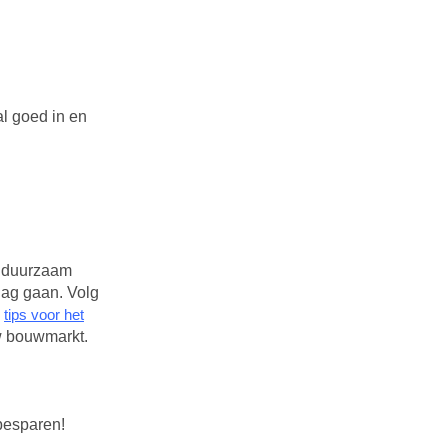
l goed in en
en duurzaam
lag gaan. Volg
e
tips voor het
uw bouwmarkt.
 besparen!