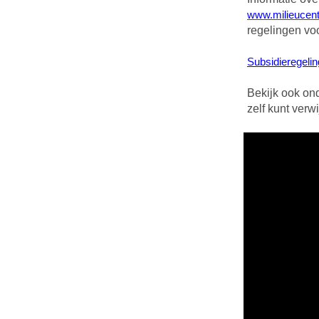
www.milieucentr
regelingen voo
Subsidieregeli
Bekijk ook on
zelf kunt verw