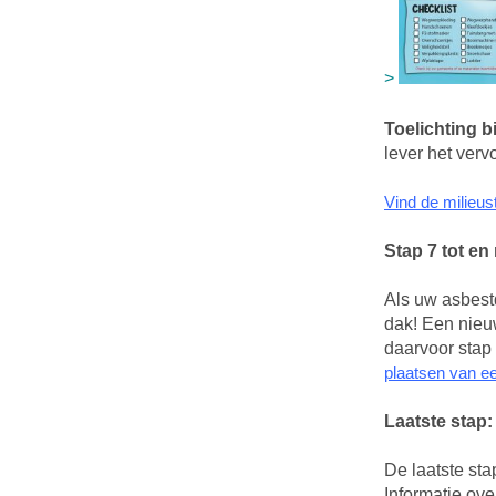
Toelichting b
lever het verv
Vind de milieus
Stap 7 tot en
Als uw asbestd
dak! Een nieuw
daarvoor stap 
plaatsen van e
Laatste stap
De laatste sta
Informatie ov