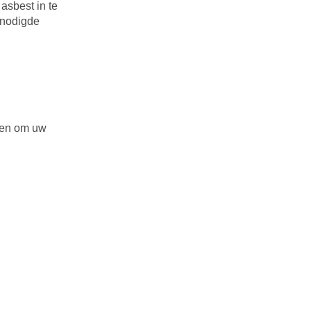
asbest in te
enodigde
oen om uw