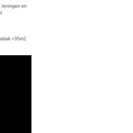
, leningen en
!
estdak <35m2