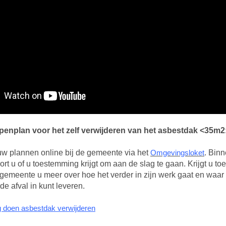
ppenplan voor het zelf verwijderen van het asbestdak <35m2
w plannen online bij de gemeente via het
Omgevingsloket
. Binn
t u of u toestemming krijgt om aan de slag te gaan. Krijgt u t
 gemeente u meer over hoe het verder in zijn werk gaat en waar 
e afval in kunt leveren.
ng doen asbestdak verwijderen