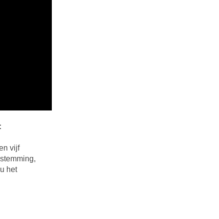
:
en vijf
oestemming,
u het