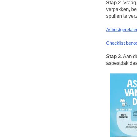
Stap 2.
Vraag 
verpakken, be
spullen te ve
Asbestgerelate
Checklist beno
Stap 3.
Aan de
asbestdak daa