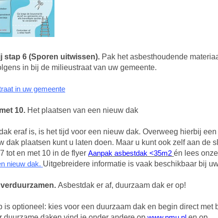
ij stap 6 (Sporen uitwissen).
Pak het asbesthoudende materiaa
olgens in bij de milieustraat van uw gemeente.
traat in uw gemeente
 met 10.
Het plaatsen van een nieuw dak
ak eraf is, is het tijd voor een nieuw dak. Overweeg hierbij e
 dak plaatsen kunt u laten doen. Maar u kunt ook zelf aan de s
7 tot en met 10 in de flyer
Aanpak asbestdak <35m2
én lees onz
en nieuw dak
.
Uitgebreidere informatie is vaak beschikbaar bij 
: verduurzamen.
Asbestdak er af, duurzaam dak er op!
p is optioneel: kies voor een duurzaam dak en begin direct met
er duurzame daken vind je onder andere op
www.nmu.nl
en op