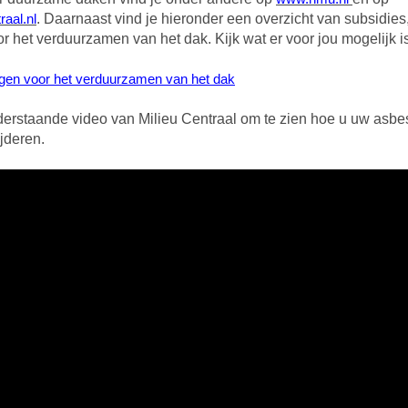
aal.nl
. Daarnaast vind je hieronder een overzicht van subsidies
r het verduurzamen van het dak. Kijk wat er voor jou mogelijk is
ngen voor het verduurzamen van het dak
derstaande video van Milieu Centraal om te zien hoe u uw asb
ijderen.