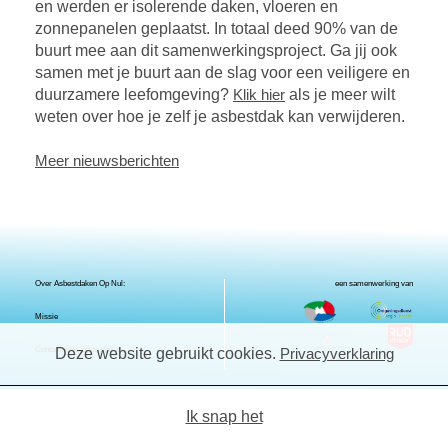
en werden er isolerende daken, vloeren en
zonnepanelen geplaatst. In totaal deed 90% van de
buurt mee aan dit samenwerkingsproject. Ga jij ook
samen met je buurt aan de slag voor een veiligere en
duurzamere leefomgeving?
Klik hier
als je meer wilt
weten over hoe je zelf je asbestdak kan verwijderen.
Meer nieuwsberichten
Over Asbestdaken Op Nul:
een samenwerking van
Missie
Contact over asbestdaken
Deze website gebruikt cookies.
Privacyverklaring
Ik snap het