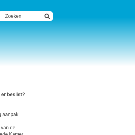
er beslist?
ng aanpak
n van de
weede Kamer