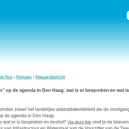
op Nul
Nieuws
Nieuwsbericht
” op de agenda in Den Haag: wat is er besproken en wat is 
stonden zowel het landelijke asbestdakenbeleid als de voortga
op de agenda in Den Haag.
 wat er is besproken en beslist?
Via deze link
vind je de brieve
is van Infrastructuur en Waterstaat aan de Voorzitter van de T